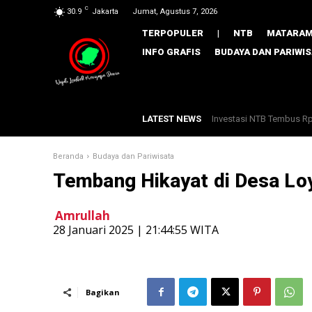
C
30.9
Jakarta
Jumat, Agustus 7, 2026
TERPOPULER
|
NTB
MATARA
INFO GRAFIS
BUDAYA DAN PARIWI
LATEST NEWS
Investasi NTB Tembus Rp33,
Gebrak Rentenir Hingga
Beranda
Budaya dan Pariwisata
Tembang Hikayat di Desa Lo
Amrullah
​28 Januari 2025 | 21:44:55 WITA
Bagikan