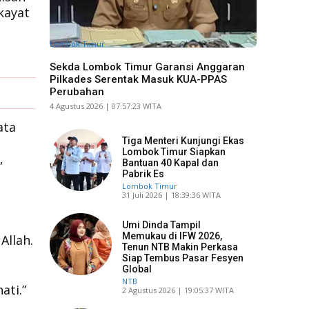
kayat
Lombok Timur
Sekda Lombok Timur Garansi Anggaran
Pilkades Serentak Masuk KUA-PPAS
Perubahan
​4 Agustus 2026 | 07:57:23 WITA
ata
Tiga Menteri Kunjungi Ekas
Lombok Timur Siapkan
,
Bantuan 40 Kapal dan
Pabrik Es
Lombok Timur
​31 Juli 2026 | 18:39:36 WITA
Umi Dinda Tampil
Memukau di IFW 2026,
Allah.
Tenun NTB Makin Perkasa
Siap Tembus Pasar Fesyen
Global
NTB
ati.”
​2 Agustus 2026 | 19:05:37 WITA