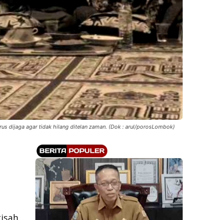
rus dijaga agar tidak hilang ditelan zaman. (Dok : arul/porosLombok)
isah