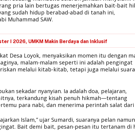
orang pria lain bertugas menerjemahkan bait-bait hi
 yang sudah hidup berabad-abad di tanah ini,
 Nabi Muhammad SAW.
ster I 2026, UMKM Makin Berdaya dan Inklusif
akat Desa Loyok, menyaksikan momen itu dengan m
Baginya, malam-malam seperti ini adalah pengingat
iskan melalui kitab-kitab, tetapi juga melalui suara
kan sekadar nyanyian. Ia adalah doa, pelajaran,
baitnya, terkandung kisah penuh hikmah—tentang
rtemu para nabi, dan menerima perintah salat dari 
gajarkan Islam,” ujar Sumardi, suaranya pelan namun
gat. Bait demi bait, pesan-pesan itu tertanam di h