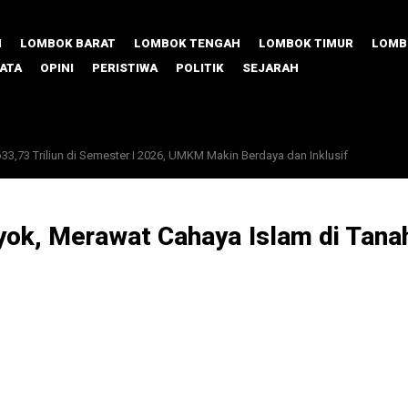
M
LOMBOK BARAT
LOMBOK TENGAH
LOMBOK TIMUR
LOMB
SATA
OPINI
PERISTIWA
POLITIK
SEJARAH
73 Triliun di Semester I 2026, UMKM Makin Berdaya dan Inklusif
 Porang, Lombok Timur Unjuk Gigi di TPAKD Award 2026
yok, Merawat Cahaya Islam di Tana