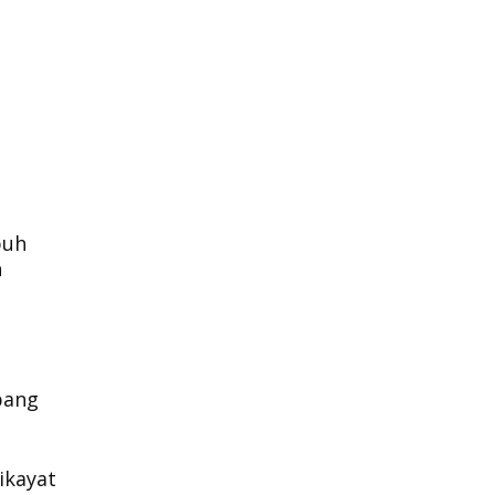
buh
n
bang
ikayat