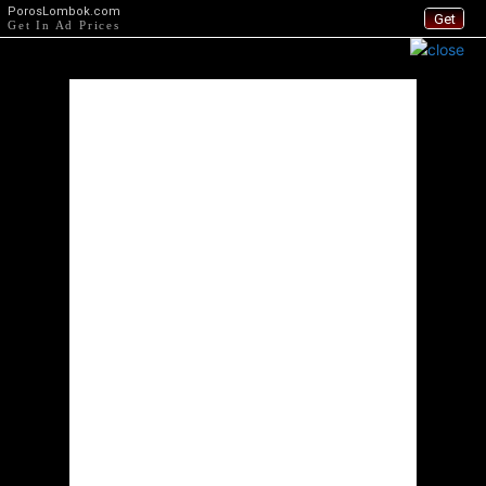
PorosLombok.com
Get
Get In Ad Prices