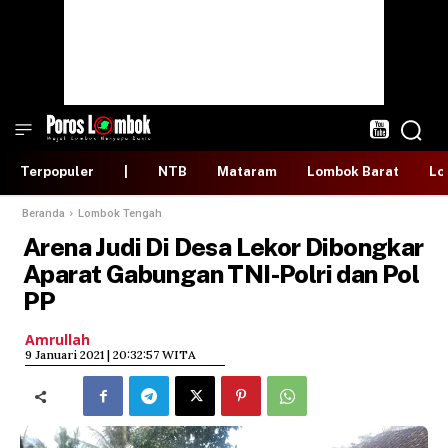
Terpopuler
|
NTB
Mataram
Lombok Barat
Lo
Beranda
Lombok Tengah
Arena Judi Di Desa Lekor Dibongkar
Aparat Gabungan TNI-Polri dan Pol
PP
Amrullah
​9 Januari 2021 | 20:32:57 WITA