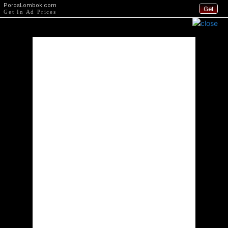
PorosLombok.com
Get
Get In Ad Prices