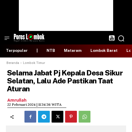
Terpopuler
|
NTB
Mataram
Lombok Barat
Lo
Beranda
Lombok Timur
Selama Jabat Pj Kepala Desa Sikur
Selatan, Lalu Ade Pastikan Taat
Aturan
Amrullah
​22 Februari 2024 | 11:34:36 WITA