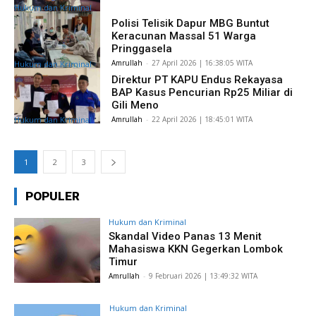
Hukum dan Kriminal
Polisi Telisik Dapur MBG Buntut
Keracunan Massal 51 Warga
Pringgasela
Amrullah
-
​27 April 2026 | 16:38:05 WITA
Hukum dan Kriminal
Direktur PT KAPU Endus Rekayasa
BAP Kasus Pencurian Rp25 Miliar di
Gili Meno
Amrullah
-
​22 April 2026 | 18:45:01 WITA
Hukum dan Kriminal
1
2
3
POPULER
Hukum dan Kriminal
Skandal Video Panas 13 Menit
Mahasiswa KKN Gegerkan Lombok
Timur
Amrullah
-
​9 Februari 2026 | 13:49:32 WITA
Hukum dan Kriminal