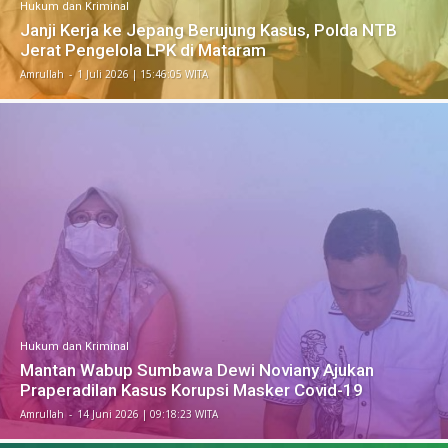
Hukum dan Kriminal
Janji Kerja ke Jepang Berujung Kasus, Polda NTB
Jerat Pengelola LPK di Mataram
Amrullah
-
​1 Juli 2026 | 15:46:05 WITA
Hukum dan Kriminal
Mantan Wabup Sumbawa Dewi Noviany Ajukan
Praperadilan Kasus Korupsi Masker Covid-19
Amrullah
-
​14 Juni 2026 | 09:18:23 WITA