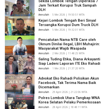
Sekda Lombok Tengah Diperiksa 7
Jam Terkait Korupsi Truk Sampah
DLH
Amrullah
-
​5 Mei 2026 | 19:50:51 WITA
Hukum dan Kriminal
Kejari Lombok Tengah Beri Sinyal
Tersangka Korupsi Dum Truck DLH
Amrullah
-
​5 Mei 2026 | 19:32:01 WITA
Hukum dan Kriminal
Pencatutan Nama NTB Care oleh
Oknum Dinilai Ilegal, LBH Muhajirin:
Masyarakat Wajib Waspada
Amrullah
-
​2 Mei 2026 | 11:48:25 WITA
Hukum dan Kriminal
Saling Tuding Etika, Diana Arkayanti
Siap Ladeni Laporan ITE Eko Rahadi
Amrullah
-
​1 Mei 2026 | 21:37:20 WITA
Hukum dan Kriminal
Advokat Eko Rahadi Polisikan Akun
Facebook, Tak Terima Nama Baik
Dicemarkan
Amrullah
-
​29 April 2026 | 21:22:06 WITA
Hukum dan Kriminal
Polres Lombok Utara Tangkap WNA
Korea Selatan Pelaku Pemerkosaan
Amrullah
-
​28 April 2026 | 18:48:11 WITA