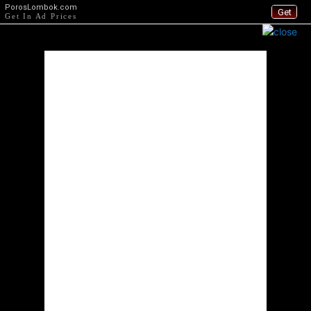
PorosLombok.com
Get
Get In Ad Prices