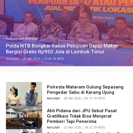
Hukum dan Kriminal
Polda NTB Bongkar Kasus Penipuan Dapur Makan
Bergizi Gratis Rp950 Juta di Lombok Timur
Amrullah
-
​29 Mei 2026 | 23:39:18 WITA
Polresta Mataram Gulung Sepasang
Pengedar Sabu di Karang Ujung
Amrullah
-
​28 Mei 2026 | 09:15:16 WITA
Hukum dan Kriminal
Ahli Pidana dari JPU Sebut Pasal
Gratifikasi Tidak Bisa Menjerat
Pemberi Tapi Penerima
Amrullah
-
​20 Mei 2026 | 18:32:39 WITA
Hukum dan Kriminal