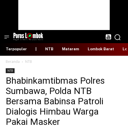
Terpopuler
|
NTB
Mataram
Lombok Barat
Lo
Beranda
NTB
NTB
Bhabinkamtibmas Polres
Sumbawa, Polda NTB
Bersama Babinsa Patroli
Dialogis Himbau Warga
Pakai Masker