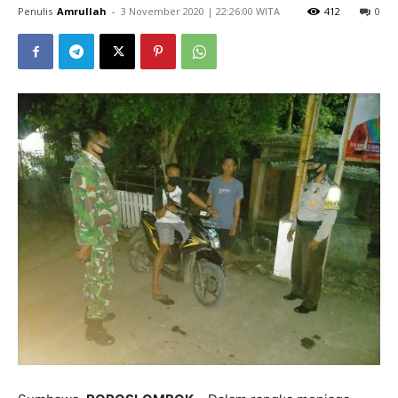
Penulis
Amrullah
-
​3 November 2020 | 22:26:00 WITA
412
0