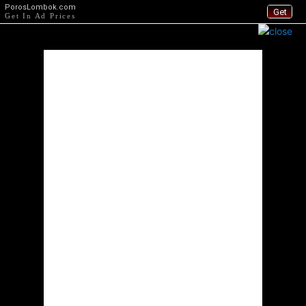
PorosLombok.com
Get
Get In Ad Prices