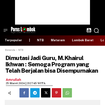
Terpopuler
|
NTB
Mataram
Lombok Barat
Lo
Beranda
NTB
Dimutasi Jadi Guru, M.Khairul
Ikhwan : Semoga Program yang
Telah Berjalan bisa Disempurnakan
Amrullah
​25 Maret 2024 | 21:27:45 WITA