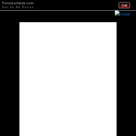
PorosLombok.com
Get
Get In Ad Prices