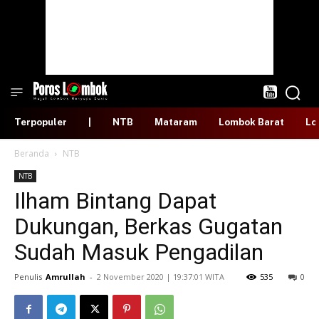
Terpopuler
|
NTB
Mataram
Lombok Barat
Lo
Beranda
NTB
NTB
Ilham Bintang Dapat
Dukungan, Berkas Gugatan
Sudah Masuk Pengadilan
Penulis
Amrullah
-
​2 November 2020 | 19:37:01 WITA
535
0