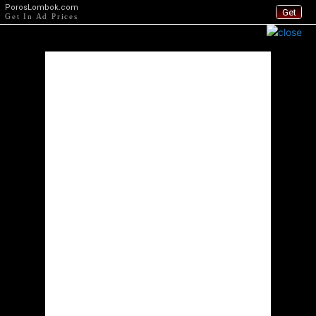
PorosLombok.com
Get
Get In Ad Prices