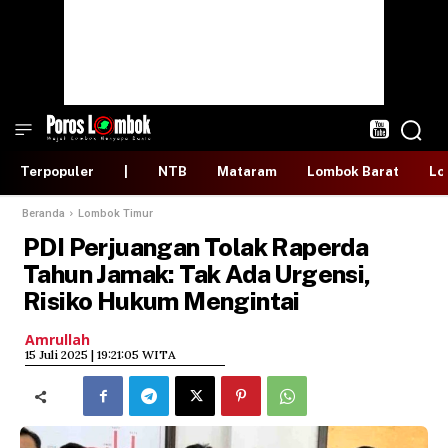
Terpopuler
|
NTB
Mataram
Lombok Barat
Lo
Beranda
Lombok Timur
PDI Perjuangan Tolak Raperda
Tahun Jamak: Tak Ada Urgensi,
Risiko Hukum Mengintai
Amrullah
​15 Juli 2025 | 19:21:05 WITA