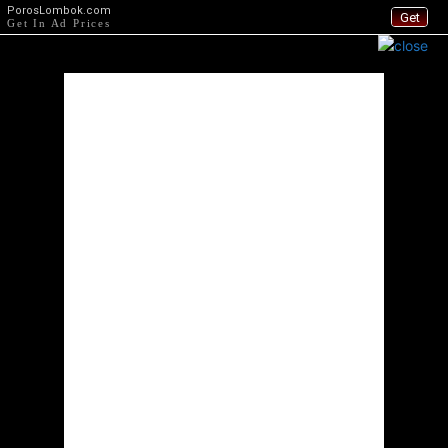
PorosLombok.com
Get
Get In Ad Prices