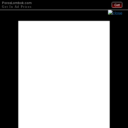
PorosLombok.com
Get
Get In Ad Prices