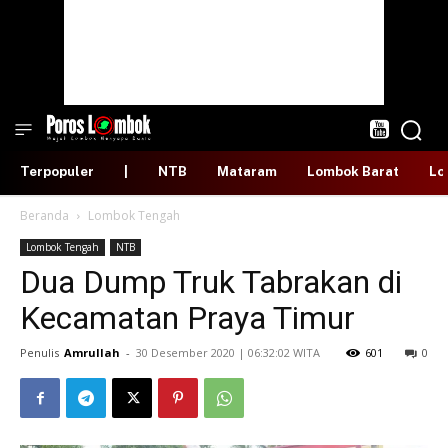
Terpopuler
|
NTB
Mataram
Lombok Barat
Lo
Beranda
Lombok Tengah
Lombok Tengah
NTB
Dua Dump Truk Tabrakan di
Kecamatan Praya Timur
Penulis
Amrullah
-
​30 Desember 2020 | 06:32:02 WITA
601
0