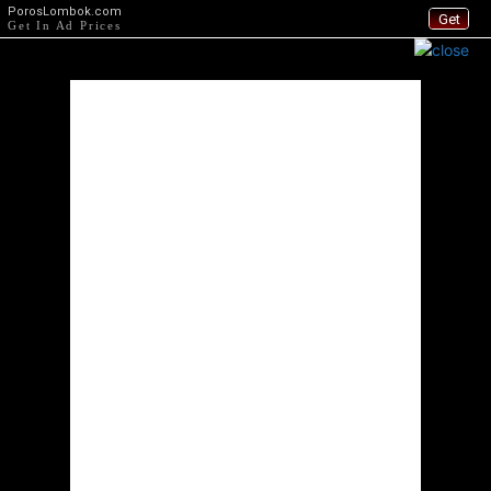
PorosLombok.com
Get
Get In Ad Prices