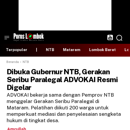
Terpopuler
|
NTB
Mataram
Lombok Barat
Lo
Beranda
NTB
Dibuka Gubernur NTB, Gerakan
Seribu Paralegal ADVOKAI Resmi
Digelar
ADVOKAI bekerja sama dengan Pemprov NTB
menggelar Gerakan Seribu Paralegal di
Mataram. Pelatihan diikuti 200 warga untuk
memperkuat mediasi dan penyelesaian sengketa
hukum di tingkat desa.
Amrullah