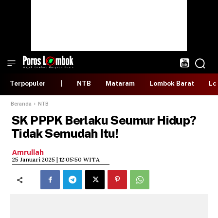
Terpopuler
|
NTB
Mataram
Lombok Barat
Lo
Beranda
NTB
SK PPPK Berlaku Seumur Hidup?
Tidak Semudah Itu!
Amrullah
​25 Januari 2025 | 12:05:50 WITA