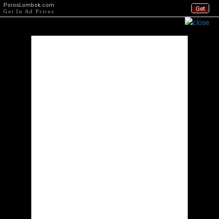
PorosLombok.com
Get
Get In Ad Prices