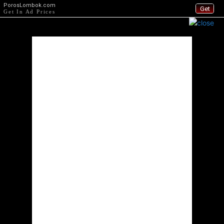
PorosLombok.com
Get
Get In Ad Prices