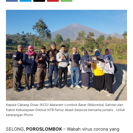
Kepala Cabang Dinas (KCD) Mataram-Lombok Barat (Malomba) Sahnan dan
Kabid Kebudayaan Dikbud NTB Fairuz Abadi berpose bersama jurnalis . Untuk
keterangan Photo
SELONG,
POROSLOMBOK
– Wabah virus corona yang