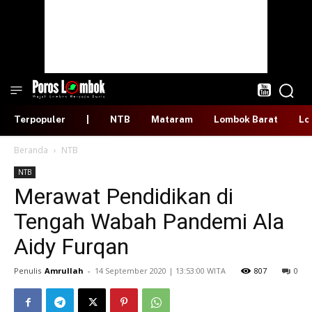
Terpopuler
|
NTB
Mataram
Lombok Barat
Lo
Beranda
NTB
NTB
Merawat Pendidikan di
Tengah Wabah Pandemi Ala
Aidy Furqan
Penulis
Amrullah
-
​14 September 2020 | 13:53:00 WITA
807
0