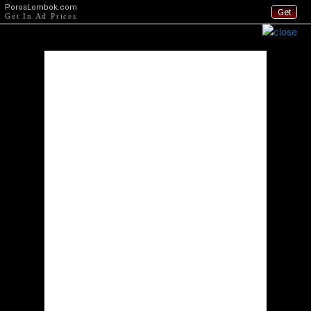
PorosLombok.com
Get
Get In Ad Prices