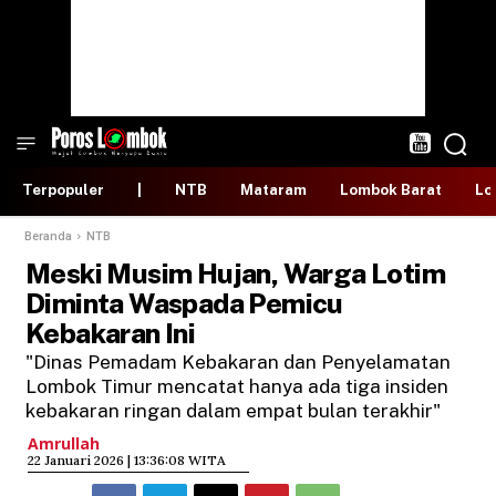
Terpopuler
|
NTB
Mataram
Lombok Barat
Lo
Beranda
NTB
Meski Musim Hujan, Warga Lotim
Diminta Waspada Pemicu
Kebakaran Ini
"Dinas Pemadam Kebakaran dan Penyelamatan
Lombok Timur mencatat hanya ada tiga insiden
kebakaran ringan dalam empat bulan terakhir"
Amrullah
​22 Januari 2026 | 13:36:08 WITA