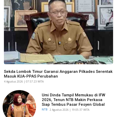
Lombok Timur
Sekda Lombok Timur Garansi Anggaran Pilkades Serentak
Masuk KUA-PPAS Perubahan
​4 Agustus 2026 | 07:57:23 WITA
Umi Dinda Tampil Memukau di IFW
2026, Tenun NTB Makin Perkasa
Siap Tembus Pasar Fesyen Global
NTB
​2 Agustus 2026 | 19:05:37 WITA