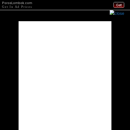
PorosLombok.com
Get
Get In Ad Prices