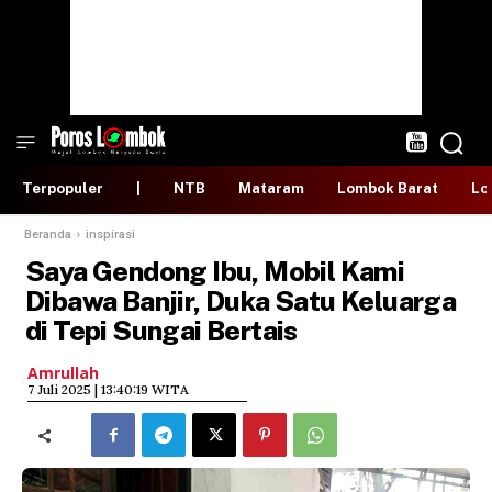
Terpopuler
|
NTB
Mataram
Lombok Barat
Lo
Beranda
inspirasi
Saya Gendong Ibu, Mobil Kami
Dibawa Banjir, Duka Satu Keluarga
di Tepi Sungai Bertais
Amrullah
​7 Juli 2025 | 13:40:19 WITA