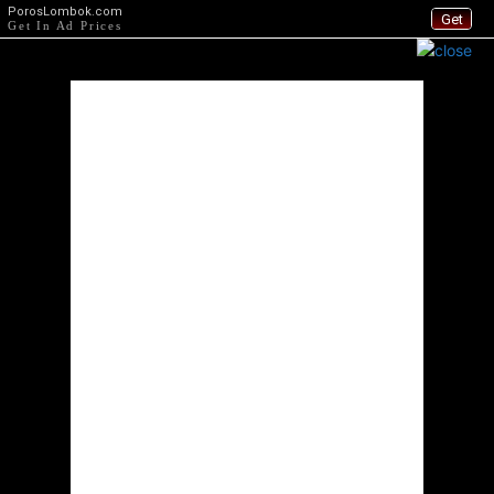
PorosLombok.com
Get
Get In Ad Prices