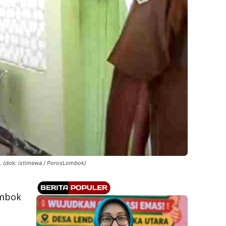
i. (dok: istimewa / PorosLombok)
ombok