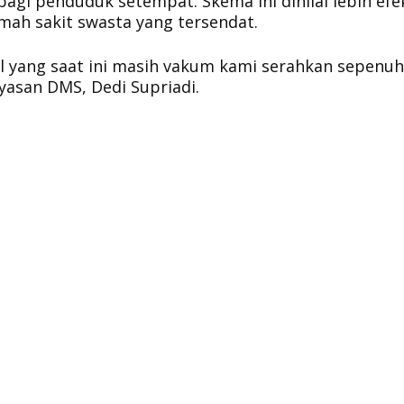
gi penduduk setempat. Skema ini dinilai lebih efek
ah sakit swasta yang tersendat.
l yang saat ini masih vakum kami serahkan sepenu
yasan DMS, Dedi Supriadi.