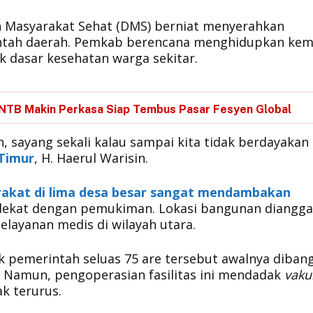
an Masyarakat Sehat (DMS) berniat menyerahkan
intah daerah. Pemkab berencana menghidupkan kem
k dasar kesehatan warga sekitar.
 NTB Makin Perkasa Siap Tembus Pasar Fesyen Global
 sayang sekali kalau sampai kita tidak berdayakan
Timur
, H. Haerul Warisin.
akat di lima desa besar sangat mendambakan
dekat dengan pemukiman. Lokasi bangunan diangg
layanan medis di wilayah utara.
lik pemerintah seluas 75 are tersebut awalnya diban
 Namun, pengoperasian fasilitas ini mendadak
vak
ak terurus.