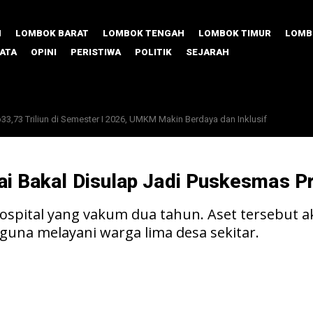
M
LOMBOK BARAT
LOMBOK TENGAH
LOMBOK TIMUR
LOMB
SATA
OPINI
PERISTIWA
POLITIK
SEJARAH
Porang, Lombok Timur Unjuk Gigi di TPAKD Award 2026
ai Bakal Disulap Jadi Puskesmas P
Hospital yang vakum dua tahun. Aset tersebut
una melayani warga lima desa sekitar.