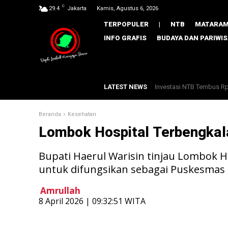
C
29.4
Jakarta
Kamis, Agustus 6, 2026
TERPOPULER
|
NTB
MATARA
INFO GRAFIS
BUDAYA DAN PARIWI
LATEST NEWS
Gebrak Rentenir Hingga 
Beranda
Kesehatan
Lombok Hospital Terbengkal
Bupati Haerul Warisin tinjau Lombok 
untuk difungsikan sebagai Puskesmas g
Amrullah
​8 April 2026 | 09:32:51 WITA