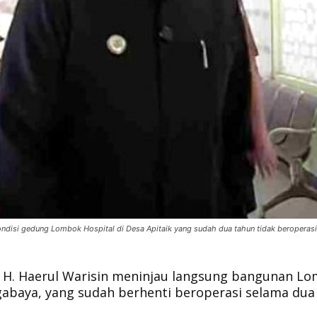
ondisi gedung Lombok Hospital di Desa Apitaik yang sudah dua tahun tidak beroperas
H. Haerul Warisin meninjau langsung bangunan L
ggabaya, yang sudah berhenti beroperasi selama dua