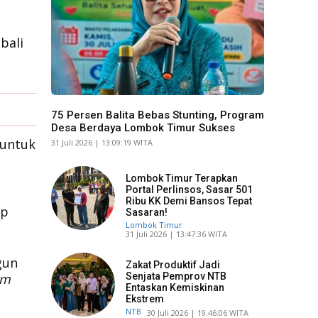
bali
NTB
75 Persen Balita Bebas Stunting, Program
Desa Berdaya Lombok Timur Sukses
 untuk
​31 Juli 2026 | 13:09:19 WITA
Lombok Timur Terapkan
Portal Perlinsos, Sasar 501
Ribu KK Demi Bansos Tepat
ap
Sasaran!
Lombok Timur
​31 Juli 2026 | 13:47:36 WITA
gun
Zakat Produktif Jadi
Senjata Pemprov NTB
um
Entaskan Kemiskinan
Ekstrem
NTB
​30 Juli 2026 | 19:46:06 WITA