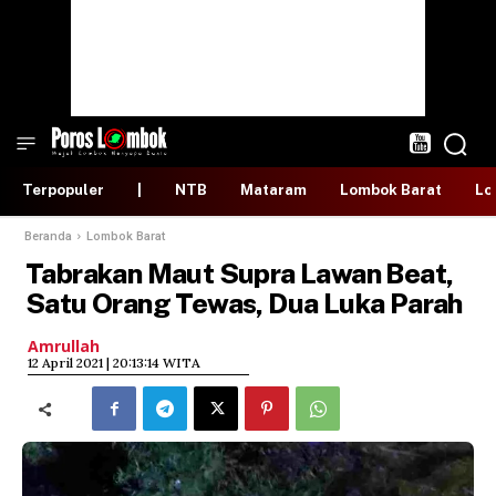
Terpopuler
|
NTB
Mataram
Lombok Barat
Lo
Beranda
Lombok Barat
Tabrakan Maut Supra Lawan Beat,
Satu Orang Tewas, Dua Luka Parah
Amrullah
​12 April 2021 | 20:13:14 WITA