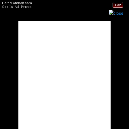
PorosLombok.com
Get
Get In Ad Prices