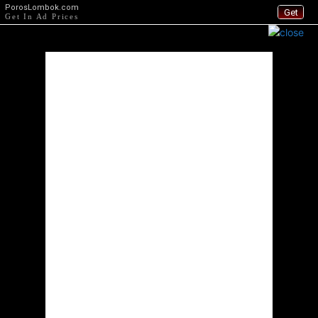
PorosLombok.com
Get
Get In Ad Prices