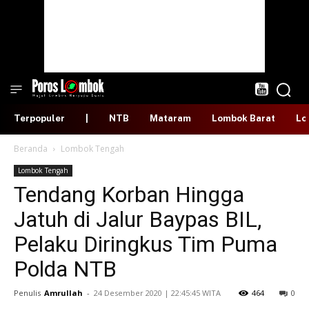
Terpopuler
|
NTB
Mataram
Lombok Barat
Lo
Beranda
Lombok Tengah
Lombok Tengah
Tendang Korban Hingga
Jatuh di Jalur Baypas BIL,
Pelaku Diringkus Tim Puma
Polda NTB
Penulis
Amrullah
-
​24 Desember 2020 | 22:45:45 WITA
464
0