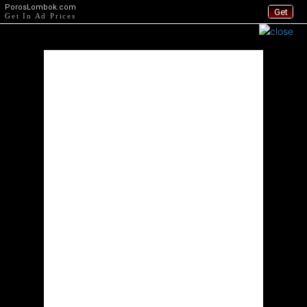
PorosLombok.com
Get
Get In Ad Prices