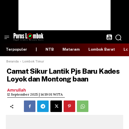
Terpopuler
|
NTB
Mataram
Lombok Barat
Lo
Beranda
Lombok Timur
Camat Sikur Lantik Pjs Baru Kades
Loyok dan Montong baan
Amrullah
​12 September 2025 | 14:19:01 WITA