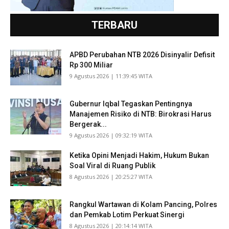
TERBARU
APBD Perubahan NTB 2026 Disinyalir Defisit
Rp 300 Miliar
​9 Agustus 2026 | 11:39:45 WITA
Gubernur Iqbal Tegaskan Pentingnya
Manajemen Risiko di NTB: Birokrasi Harus
Bergerak...
​9 Agustus 2026 | 09:32:19 WITA
Ketika Opini Menjadi Hakim, Hukum Bukan
Soal Viral di Ruang Publik
​8 Agustus 2026 | 20:25:27 WITA
Rangkul Wartawan di Kolam Pancing, Polres
dan Pemkab Lotim Perkuat Sinergi
​8 Agustus 2026 | 20:14:14 WITA