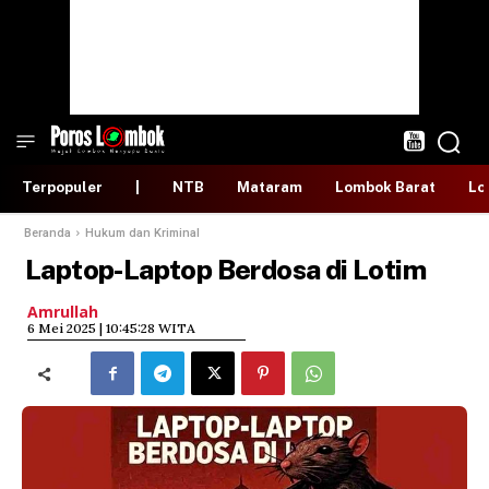
Terpopuler
|
NTB
Mataram
Lombok Barat
Lo
Beranda
Hukum dan Kriminal
Laptop-Laptop Berdosa di Lotim
Amrullah
​6 Mei 2025 | 10:45:28 WITA