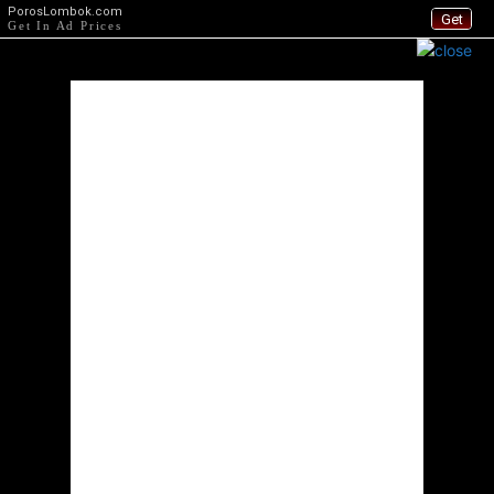
PorosLombok.com
Get
Get In Ad Prices