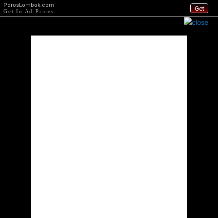
PorosLombok.com
Get
Get In Ad Prices