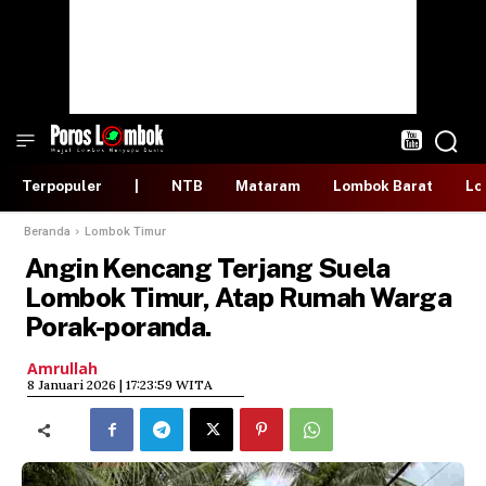
Terpopuler
|
NTB
Mataram
Lombok Barat
Lo
Beranda
Lombok Timur
​Angin Kencang Terjang Suela
Lombok Timur, Atap Rumah Warga
Porak-poranda.
Amrullah
​8 Januari 2026 | 17:23:59 WITA