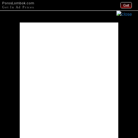
PorosLombok.com
Get
Get In Ad Prices