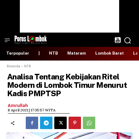
Terpopuler
|
NTB
Mataram
Lombok Barat
Lo
Beranda
NTB
Analisa Tentang Kebijakan Ritel
Modern di Lombok Timur Menurut
Kadis PMPTSP
Amrullah
​8 April 2021 | 17:35:57 WITA