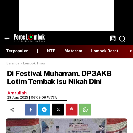
Terpopuler
|
NTB
Mataram
Lombok Barat
Lo
Beranda
Lombok Timur
Di Festival Muharram, DP3AKB
Lotim Tembak Isu Nikah Dini
Amrullah
​28 Juni 2025 | 06:09:06 WITA