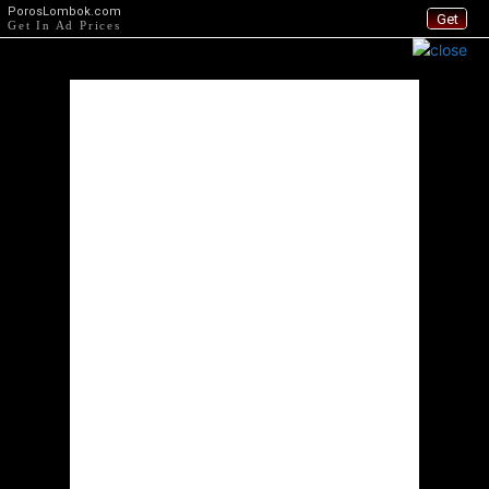
PorosLombok.com
Get
Get In Ad Prices