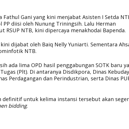
 Fathul Gani yang kini menjabat Asisten I Setda NT
 PP diisi oleh Nunung Triningsih. Lalu Herman
t RSUP NTB, kini dipercaya menakhodai Bapenda.
 kini dijabat oleh Baiq Nelly Yuniarti. Sementara Ahs
kominfotik NTB.
asih ada lima OPD hasil penggabungan SOTK baru y
Tugas (Plt). Di antaranya Disdikpora, Dinas Kebuda
nas Perdagangan dan Perindustrian, serta Dinas PU
efinitif untuk kelima instansi tersebut akan segera
en bidding
.