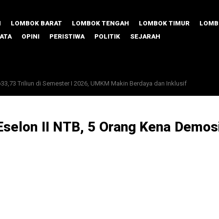
M
LOMBOK BARAT
LOMBOK TENGAH
LOMBOK TIMUR
LOMB
SATA
OPINI
PERISTIWA
POLITIK
SEJARAH
73 Triliun di Semester I 2026, UMKM Makin Berdaya dan Inklusif
 Porang, Lombok Timur Unjuk Gigi di TPAKD Award 2026
 Eselon II NTB, 5 Orang Kena Demos