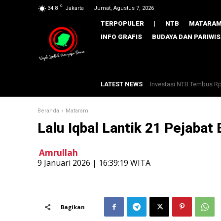
C
34.8
Jakarta
Jumat, Agustus 7, 2026
TERPOPULER
|
NTB
MATARA
INFO GRAFIS
BUDAYA DAN PARIWI
LATEST NEWS
Investasi NTB Tembus Rp33,
Gebrak Rentenir Hingga
Beranda
Mataram
Lalu Iqbal Lantik 21 Pejabat
Amrullah
​9 Januari 2026 | 16:39:19 WITA
Bagikan