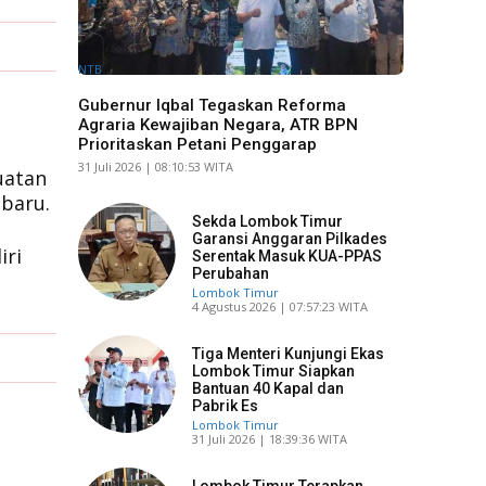
NTB
Gubernur Iqbal Tegaskan Reforma
Agraria Kewajiban Negara, ATR BPN
Prioritaskan Petani Penggarap
​31 Juli 2026 | 08:10:53 WITA
uatan
 baru.
Sekda Lombok Timur
Garansi Anggaran Pilkades
iri
Serentak Masuk KUA-PPAS
Perubahan
Lombok Timur
​4 Agustus 2026 | 07:57:23 WITA
Tiga Menteri Kunjungi Ekas
Lombok Timur Siapkan
Bantuan 40 Kapal dan
Pabrik Es
Lombok Timur
​31 Juli 2026 | 18:39:36 WITA
Lombok Timur Terapkan