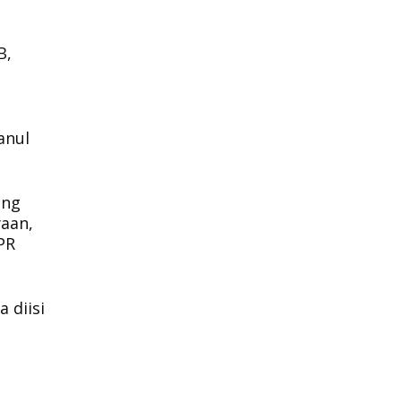
B,
anul
ang
yaan,
PR
 diisi