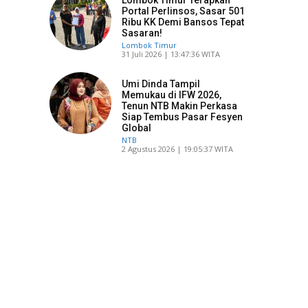
Portal Perlinsos, Sasar 501
Ribu KK Demi Bansos Tepat
Sasaran!
Lombok Timur
​31 Juli 2026 | 13:47:36 WITA
Umi Dinda Tampil
Memukau di IFW 2026,
Tenun NTB Makin Perkasa
Siap Tembus Pasar Fesyen
Global
NTB
​2 Agustus 2026 | 19:05:37 WITA