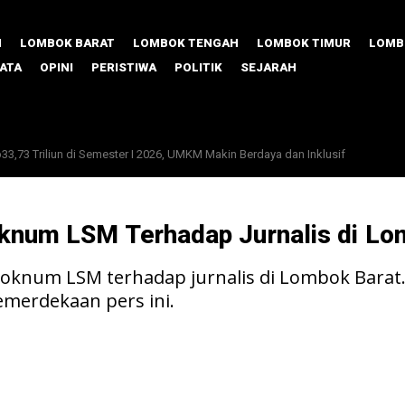
M
LOMBOK BARAT
LOMBOK TENGAH
LOMBOK TIMUR
LOMB
SATA
OPINI
PERISTIWA
POLITIK
SEJARAH
73 Triliun di Semester I 2026, UMKM Makin Berdaya dan Inklusif
 Porang, Lombok Timur Unjuk Gigi di TPAKD Award 2026
knum LSM Terhadap Jurnalis di Lo
num LSM terhadap jurnalis di Lombok Barat. P
emerdekaan pers ini.