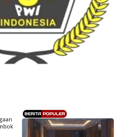
ugaan
ombok