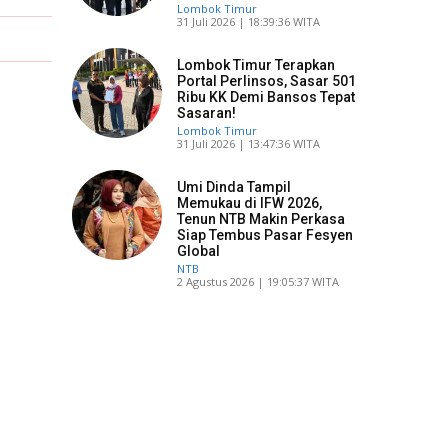
Lombok Timur
​31 Juli 2026 | 18:39:36 WITA
Lombok Timur Terapkan
Portal Perlinsos, Sasar 501
Ribu KK Demi Bansos Tepat
Sasaran!
Lombok Timur
​31 Juli 2026 | 13:47:36 WITA
Umi Dinda Tampil
Memukau di IFW 2026,
Tenun NTB Makin Perkasa
Siap Tembus Pasar Fesyen
Global
NTB
​2 Agustus 2026 | 19:05:37 WITA