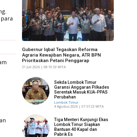
ng.
 para
NTB
Gubernur Iqbal Tegaskan Reforma
Agraria Kewajiban Negara, ATR BPN
Prioritaskan Petani Penggarap
cam
​31 Juli 2026 | 08:10:53 WITA
Sekda Lombok Timur
Garansi Anggaran Pilkades
Serentak Masuk KUA-PPAS
Perubahan
Lombok Timur
​4 Agustus 2026 | 07:57:23 WITA
n
kan
Tiga Menteri Kunjungi Ekas
Lombok Timur Siapkan
Bantuan 40 Kapal dan
Pabrik Es