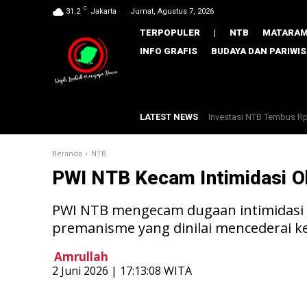
C
31.2
Jakarta
Jumat, Agustus 7, 2026
TERPOPULER
|
NTB
MATARA
INFO GRAFIS
BUDAYA DAN PARIWI
LATEST NEWS
Investasi NTB Tembus Rp33,
Gebrak Rentenir Hingga
Beranda
NTB
PWI NTB Kecam Intimidasi O
PWI NTB mengecam dugaan intimidasi ok
premanisme yang dinilai mencederai k
Amrullah
​2 Juni 2026 | 17:13:08 WITA