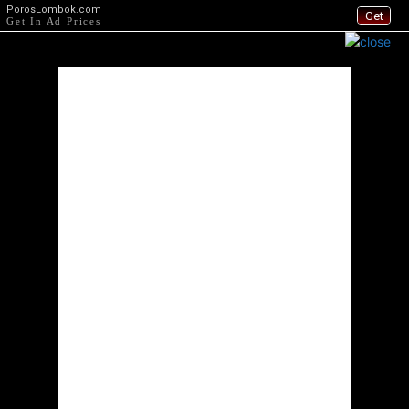
PorosLombok.com
Get
Get In Ad Prices