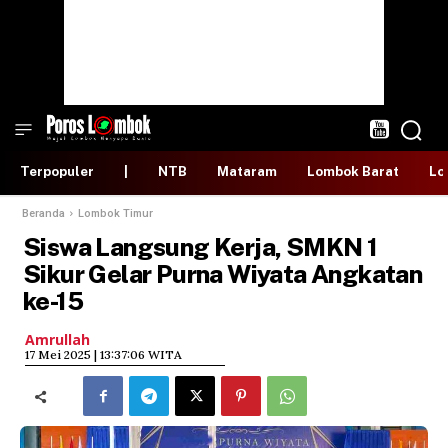
Terpopuler
|
NTB
Mataram
Lombok Barat
Lo
Beranda
Lombok Timur
Siswa Langsung Kerja, SMKN 1
Sikur Gelar Purna Wiyata Angkatan
ke-15
Amrullah
​17 Mei 2025 | 13:37:06 WITA