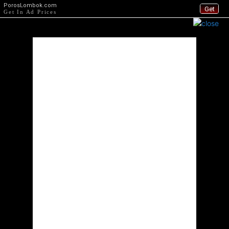
PorosLombok.com
Get
Get In Ad Prices