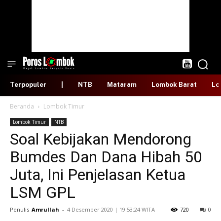
Terpopuler
|
NTB
Mataram
Lombok Barat
Lo
Beranda
Lombok Timur
Lombok Timur
NTB
Soal Kebijakan Mendorong
Bumdes Dan Dana Hibah 50
Juta, Ini Penjelasan Ketua
LSM GPL
Penulis
Amrullah
-
​4 Desember 2020 | 19:53:24 WITA
720
0