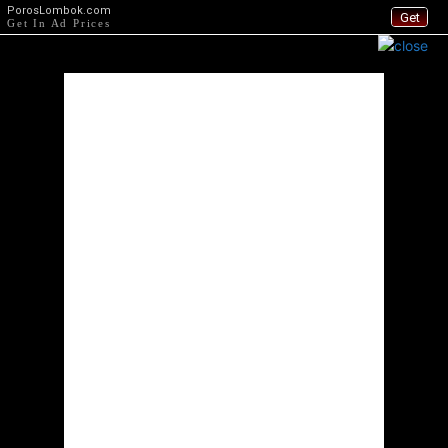
PorosLombok.com
Get
Get In Ad Prices