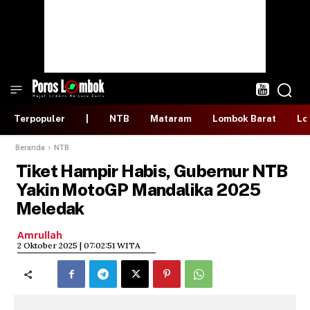
Terpopuler
|
NTB
Mataram
Lombok Barat
Lo
Beranda
NTB
Tiket Hampir Habis, Gubernur NTB
Yakin MotoGP Mandalika 2025
Meledak
Amrullah
​2 Oktober 2025 | 07:02:51 WITA