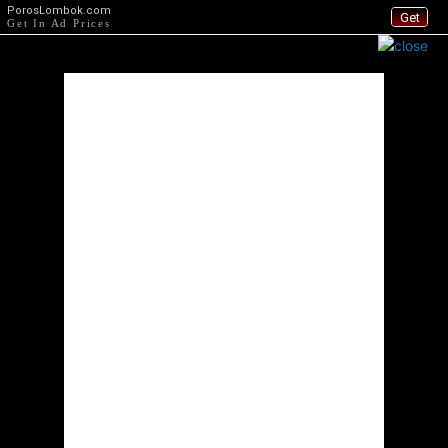
PorosLombok.com
Get
Get In Ad Prices