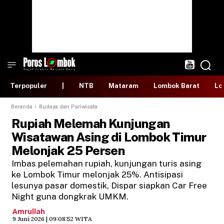
Terpopuler
|
NTB
Mataram
Lombok Barat
Lo
Beranda
Budaya dan Pariwisata
Rupiah Melemah Kunjungan
Wisatawan Asing di Lombok Timur
Melonjak 25 Persen
Imbas pelemahan rupiah, kunjungan turis asing
ke Lombok Timur melonjak 25%. Antisipasi
lesunya pasar domestik, Dispar siapkan Car Free
Night guna dongkrak UMKM.
Amrullah
​9 Juni 2026 | 09:08:52 WITA