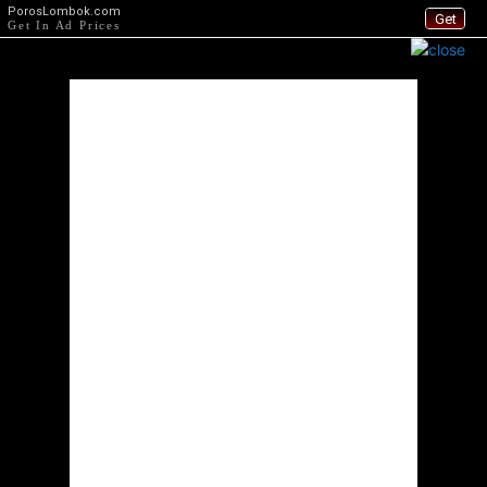
PorosLombok.com
Get
Get In Ad Prices