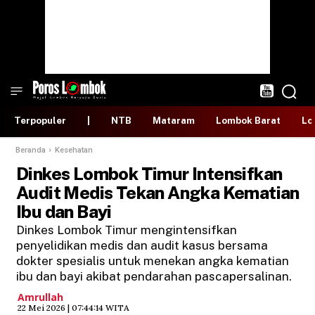
Terpopuler
|
NTB
Mataram
Lombok Barat
Lo
Beranda
Kesehatan
Dinkes Lombok Timur Intensifkan
Audit Medis Tekan Angka Kematian
Ibu dan Bayi
Dinkes Lombok Timur mengintensifkan
penyelidikan medis dan audit kasus bersama
dokter spesialis untuk menekan angka kematian
ibu dan bayi akibat pendarahan pascapersalinan.
Amrullah
​22 Mei 2026 | 07:44:14 WITA