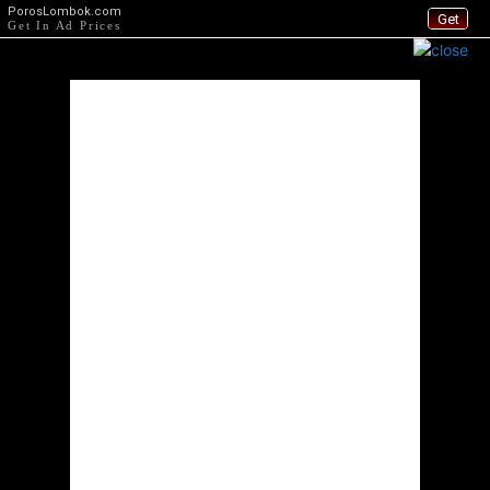
PorosLombok.com
Get
Get In Ad Prices