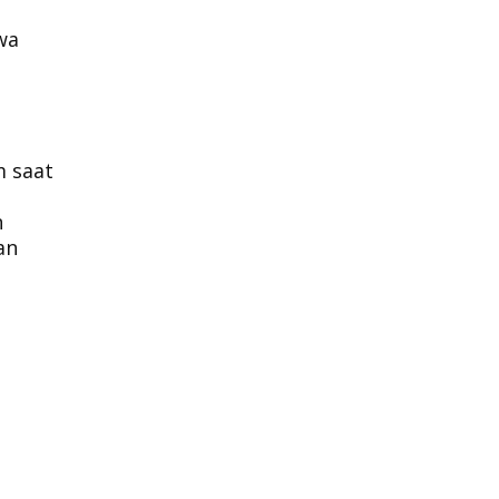
wa
 saat
n
an