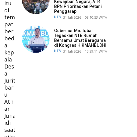
Kewajiban Negara, ATR
itu
BPN Prioritaskan Petani
di
Penggarap
tem
NTB
​31 Juli 2026 | 08:10:53 WITA
pat
ber
Gubernur Miq Iqbal
Tegaskan NTB Rumah
bed
Bersama Umat Beragama
a
di Kongres HIKMAHBUDHI
NTB
kep
​31 Juli 2026 | 13:29:11 WITA
ala
Des
a
Jurit
bar
u
Ath
ar
Juna
idi
saat
diko