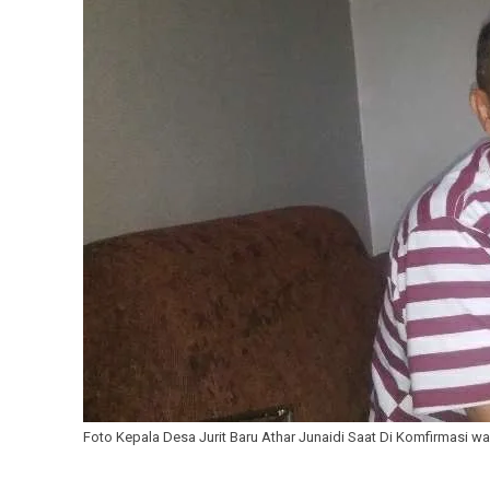
Foto Kepala Desa Jurit Baru Athar Junaidi Saat Di Komfirmasi 