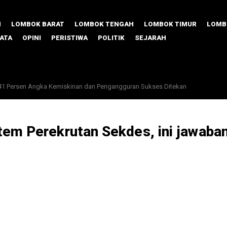
M
LOMBOK BARAT
LOMBOK TENGAH
LOMBOK TIMUR
LOMB
SATA
OPINI
PERISTIWA
POLITIK
SEJARAH
dustri Bekasi Dorong Lulusan SMK Tempa Pasar Kerja Global
em Perekrutan Sekdes, ini jawaban