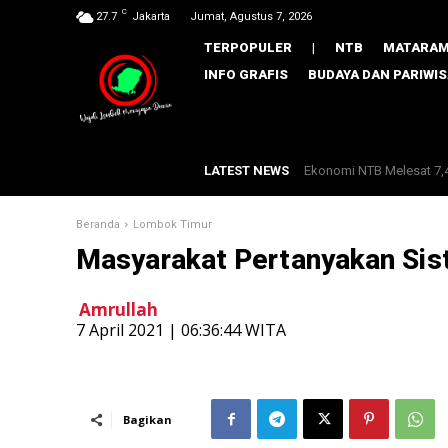
C
27.7
Jakarta
Jumat, Agustus 7, 2026
TERPOPULER
|
NTB
MATARA
INFO GRAFIS
BUDAYA DAN PARIWI
LATEST NEWS
Pemprov NTB Gandeng In
Beranda
Lombok Timur
Masyarakat Pertanyakan Sist
Amrullah
​7 April 2021 | 06:36:44 WITA
Bagikan