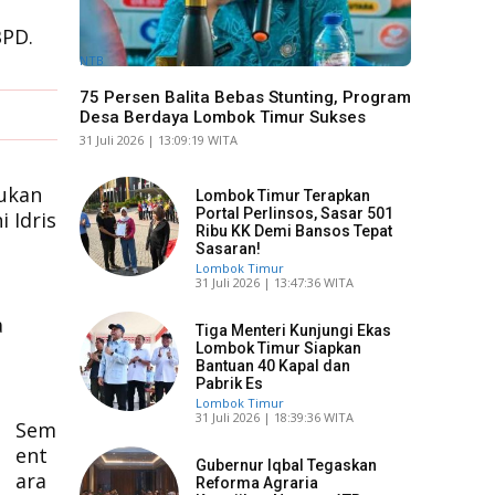
BPD.
NTB
75 Persen Balita Bebas Stunting, Program
Desa Berdaya Lombok Timur Sukses
​31 Juli 2026 | 13:09:19 WITA
kukan
Lombok Timur Terapkan
Portal Perlinsos, Sasar 501
 Idris
Ribu KK Demi Bansos Tepat
Sasaran!
Lombok Timur
​31 Juli 2026 | 13:47:36 WITA
a
Tiga Menteri Kunjungi Ekas
Lombok Timur Siapkan
Bantuan 40 Kapal dan
Pabrik Es
Lombok Timur
​31 Juli 2026 | 18:39:36 WITA
Sem
ent
Gubernur Iqbal Tegaskan
ara
Reforma Agraria