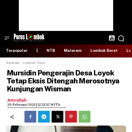
Terpopuler
|
NTB
Mataram
Lombok Barat
Lo
Beranda
Lombok Timur
Mursidin Pengerajin Desa Loyok
Tetap Eksis Ditengah Merosotnya
Kunjungan Wisman
Amrullah
​20 Februari 2021 | 12:21:32 WITA