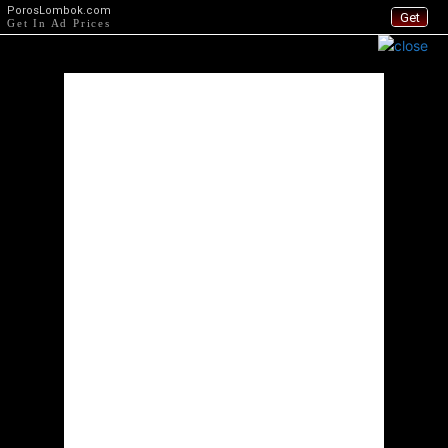
PorosLombok.com
Get
Get In Ad Prices