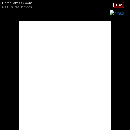
PorosLombok.com
Get
Get In Ad Prices