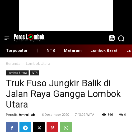
Terpopuler
|
NTB
Mataram
Lombok Barat
Lo
Beranda
Lombok Utara
Lombok Utara
NTB
Truk Fuso Jungkir Balik di
Jalan Raya Gangga Lombok
Utara
Penulis
Amrullah
-
​16 Desember 2020 | 17:43:02 WITA
546
0