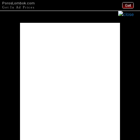
PorosLombok.com
Get
Get In Ad Prices