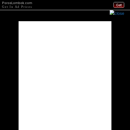
PorosLombok.com
Get
Get In Ad Prices