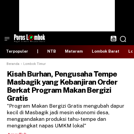
Terpopuler
|
NTB
Mataram
Lombok Barat
Lo
Beranda
Lombok Timur
Kisah Burhan, Pengusaha Tempe
Masbagik yang Kebanjiran Order
Berkat Program Makan Bergizi
Gratis
"Program Makan Bergizi Gratis mengubah dapur
kecil di Masbagik jadi mesin ekonomi desa,
menggandakan produksi tahu-tempe dan
mengangkat napas UMKM lokal"