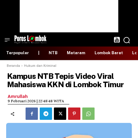
Terpopuler
|
NTB
Mataram
Lombok Barat
Lo
Beranda
Hukum dan Kriminal
Kampus NTB Tepis Video Viral
Mahasiswa KKN di Lombok Timur
Amrullah
​9 Februari 2026 | 22:48:48 WITA