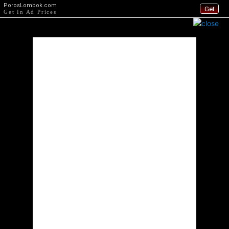
PorosLombok.com
Get
Get In Ad Prices