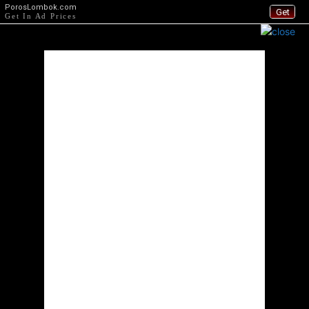
PorosLombok.com
Get
Get In Ad Prices