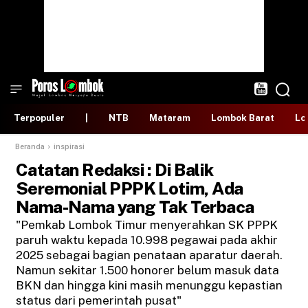
Terpopuler
|
NTB
Mataram
Lombok Barat
Lo
Beranda
inspirasi
Catatan Redaksi : Di Balik
Seremonial PPPK Lotim, Ada
Nama-Nama yang Tak Terbaca
"Pemkab Lombok Timur menyerahkan SK PPPK
paruh waktu kepada 10.998 pegawai pada akhir
2025 sebagai bagian penataan aparatur daerah.
Namun sekitar 1.500 honorer belum masuk data
BKN dan hingga kini masih menunggu kepastian
status dari pemerintah pusat"