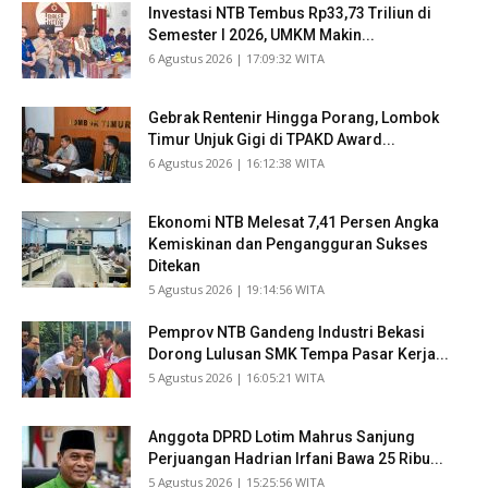
Investasi NTB Tembus Rp33,73 Triliun di
Semester I 2026, UMKM Makin...
​6 Agustus 2026 | 17:09:32 WITA
Gebrak Rentenir Hingga Porang, Lombok
Timur Unjuk Gigi di TPAKD Award...
​6 Agustus 2026 | 16:12:38 WITA
Ekonomi NTB Melesat 7,41 Persen Angka
Kemiskinan dan Pengangguran Sukses
Ditekan
​5 Agustus 2026 | 19:14:56 WITA
Pemprov NTB Gandeng Industri Bekasi
Dorong Lulusan SMK Tempa Pasar Kerja...
​5 Agustus 2026 | 16:05:21 WITA
Anggota DPRD Lotim Mahrus Sanjung
Perjuangan Hadrian Irfani Bawa 25 Ribu...
​5 Agustus 2026 | 15:25:56 WITA