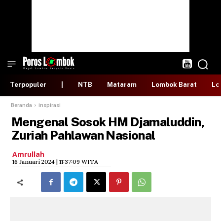
Terpopuler
|
NTB
Mataram
Lombok Barat
Lo
Beranda
inspirasi
Mengenal Sosok HM Djamaluddin,
Zuriah Pahlawan Nasional
Amrullah
​16 Januari 2024 | 11:37:09 WITA