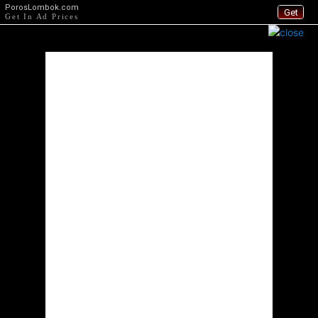
PorosLombok.com
Get
Get In Ad Prices