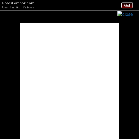
PorosLombok.com
Get
Get In Ad Prices