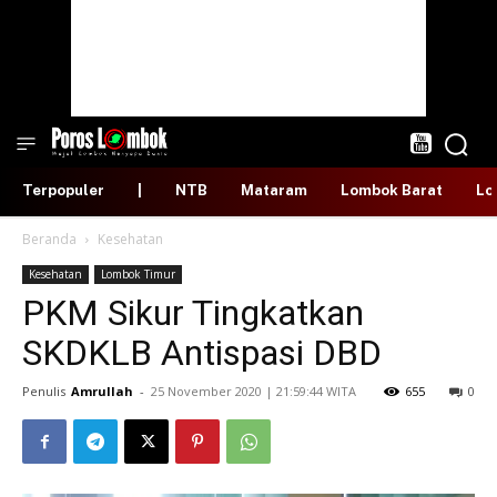
Terpopuler
|
NTB
Mataram
Lombok Barat
Lo
Beranda
Kesehatan
Kesehatan
Lombok Timur
PKM Sikur Tingkatkan
SKDKLB Antispasi DBD
Penulis
Amrullah
-
​25 November 2020 | 21:59:44 WITA
655
0