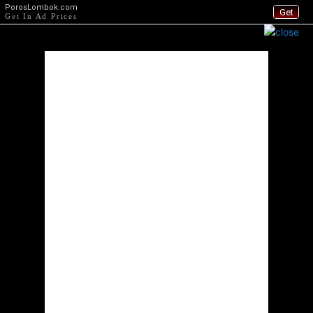
PorosLombok.com
Get
Get In Ad Prices