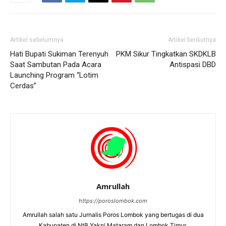
Artikel sebelumnya
Artikel berikutnya
Hati Bupati Sukiman Terenyuh
PKM Sikur Tingkatkan SKDKLB
Saat Sambutan Pada Acara
Antispasi DBD
Launching Program “Lotim
Cerdas”
Amrullah
https://poroslombok.com
Amrullah salah satu Jurnalis Poros Lombok yang bertugas di dua
Kabupaten di NtB Yakni Mataram dan Lombok Timur,