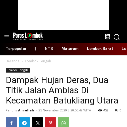
Terpopuler
|
NTB
Mataram
Lombok Barat
Lo
Beranda
Lombok Tengah
Lombok Tengah
Dampak Hujan Deras, Dua
Titik Jalan Amblas Di
Kecamatan Batukliang Utara
Penulis
Amrullah
-
​25 November 2020 | 20:56:49 WITA
458
0