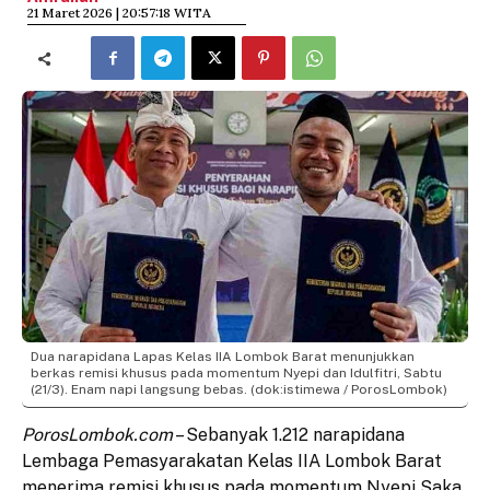
​21 Maret 2026 | 20:57:18 WITA
Dua narapidana Lapas Kelas IIA Lombok Barat menunjukkan
berkas remisi khusus pada momentum Nyepi dan Idulfitri, Sabtu
(21/3). Enam napi langsung bebas. (dok:istimewa / PorosLombok)
PorosLombok.com
– Sebanyak 1.212 narapidana
Lembaga Pemasyarakatan Kelas IIA Lombok Barat
menerima remisi khusus pada momentum Nyepi Saka