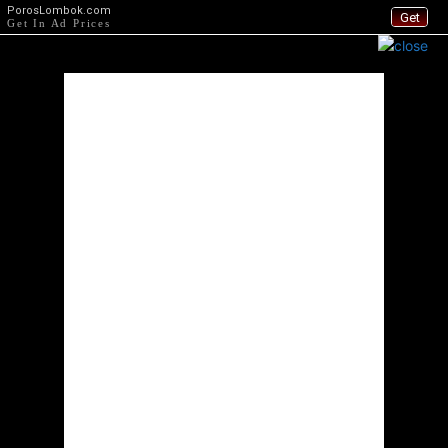
PorosLombok.com
Get
Get In Ad Prices