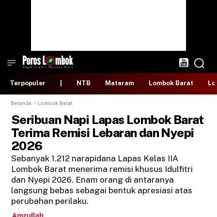
Terpopuler
|
NTB
Mataram
Lombok Barat
Lo
Beranda
Lombok Barat
Seribuan Napi Lapas Lombok Barat
Terima Remisi Lebaran dan Nyepi
2026
Sebanyak 1.212 narapidana Lapas Kelas IIA
Lombok Barat menerima remisi khusus Idulfitri
dan Nyepi 2026. Enam orang di antaranya
langsung bebas sebagai bentuk apresiasi atas
perubahan perilaku.
Amrullah