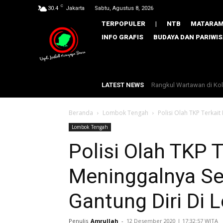
C
30.4
Jakarta
Sabtu, Agustus 8, 2026
TERPOPULER
|
NTB
MATARA
INFO GRAFIS
BUDAYA DAN PARIWI
LATEST NEWS
Rangkul Wartawan di Kol
Bupati Lombok Tengah 
Beranda
Lombok Tengah
Polisi Olah TKP Terkai
Lombok Tengah
Polisi Olah TKP 
Meninggalnya S
Gantung Diri Di 
Penulis
Amrullah
-
​12 Desember 2020 | 17:32:57 WITA