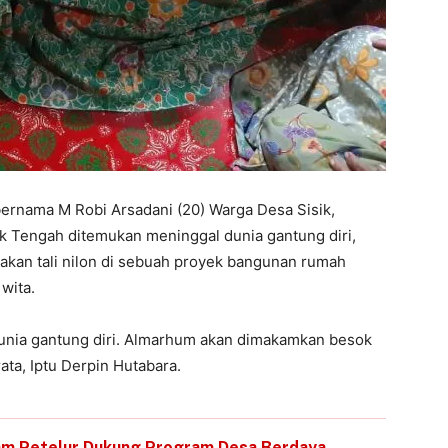
rnama M Robi Arsadani (20) Warga Desa Sisik,
 Tengah ditemukan meninggal dunia gantung diri,
akan tali nilon di sebuah proyek bangunan rumah
 wita.
unia gantung diri. Almarhum akan dimakamkan besok
ata, Iptu Derpin Hutabara.
am Petelur Dukung Program Desa Berdaya