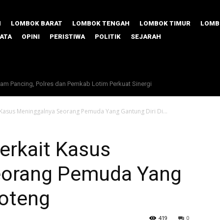
M
LOMBOK BARAT
LOMBOK TENGAH
LOMBOK TIMUR
LOMB
SATA
OPINI
PERISTIWA
POLITIK
SEJARAH
am Pancing, Polres dan Pemkab Lotim Perkuat Sinergi
Lalu Pathul Bahri Dinilai Paling Berpeluang Besar Pimpin KONI NTB
t Kasus Meninggalnya Seorang Pemuda Yang Gantung Diri Di...
Terkait Kasus
eorang Pemuda Yang
Loteng
419
0