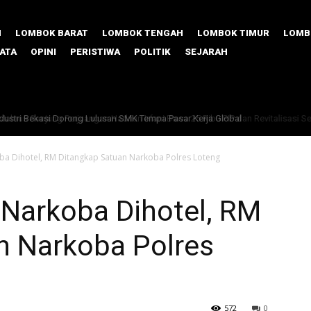
M
LOMBOK BARAT
LOMBOK TENGAH
LOMBOK TIMUR
LOMB
SATA
OPINI
PERISTIWA
POLITIK
SEJARAH
us Sanjung Perjuangan Hadrian Irfani Bawa 25 Ribu PIP dan Revitalisasi Seko
oba Dihotel, RM Ditangkap Satuan Narkoba Polres Loteng
 Narkoba Dihotel, RM
n Narkoba Polres
572
0