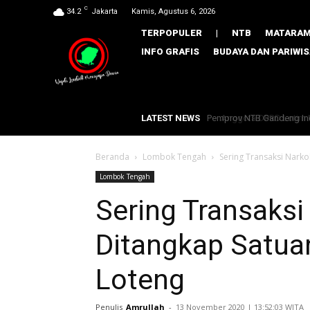
C
34.2
Jakarta
Kamis, Agustus 6, 2026
TERPOPULER
|
NTB
MATARA
INFO GRAFIS
BUDAYA DAN PARIWI
LATEST NEWS
Anggota DPRD Lotim Mahr
Beranda
Lombok Tengah
Sering Transaksi Nark
Lombok Tengah
Sering Transaksi
Ditangkap Satua
Loteng
Penulis
Amrullah
-
​13 November 2020 | 13:52:03 WITA