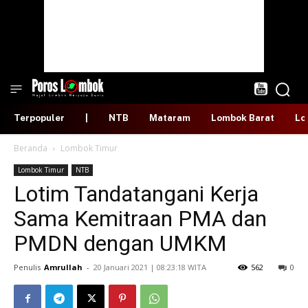
Terpopuler
|
NTB
Mataram
Lombok Barat
Lo
Beranda
Lombok Timur
Lombok Timur
NTB
Lotim Tandatangani Kerja
Sama Kemitraan PMA dan
PMDN dengan UMKM
Penulis
Amrullah
-
​20 Januari 2021 | 08:23:18 WITA
562
0