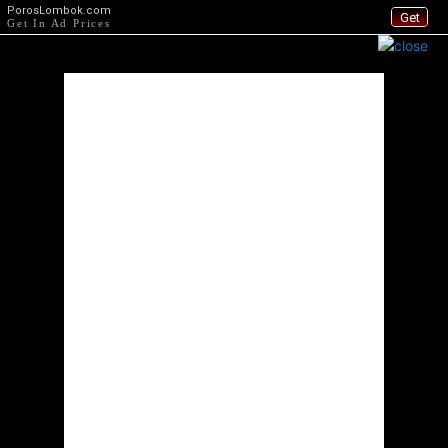
PorosLombok.com
Get
Get In Ad Prices