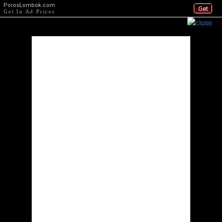
PorosLombok.com
Get
Get In Ad Prices