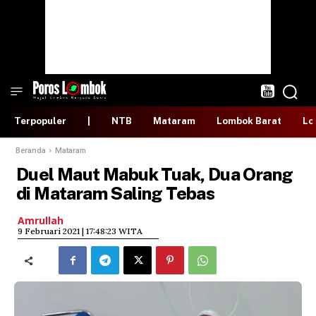
Terpopuler
|
NTB
Mataram
Lombok Barat
Lo
Beranda
Mataram
Duel Maut Mabuk Tuak, Dua Orang
di Mataram Saling Tebas
Amrullah
​9 Februari 2021 | 17:48:23 WITA