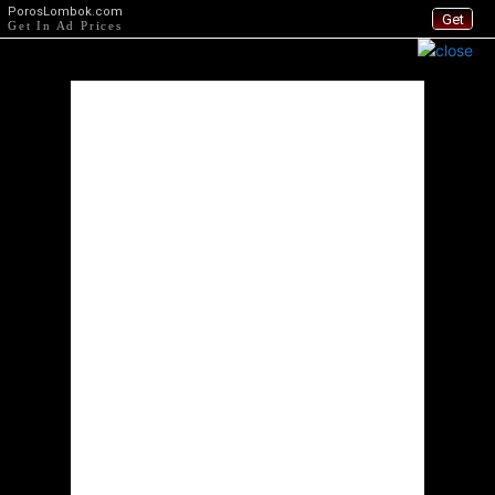
PorosLombok.com
Get
Get In Ad Prices