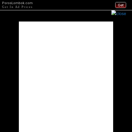
PorosLombok.com
Get
Get In Ad Prices