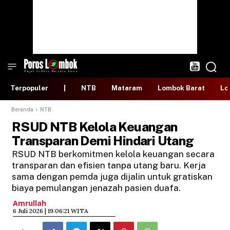
Terpopuler
|
NTB
Mataram
Lombok Barat
Lo
Beranda
NTB
RSUD NTB Kelola Keuangan
Transparan Demi Hindari Utang
RSUD NTB berkomitmen kelola keuangan secara
transparan dan efisien tanpa utang baru. Kerja
sama dengan pemda juga dijalin untuk gratiskan
biaya pemulangan jenazah pasien duafa.
Amrullah
​6 Juli 2026 | 19:06:21 WITA