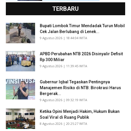
TERBARU
Bupati Lombok Timur Mendadak Turun Mobil
Cek Jalan Berlubang di Lenek...
​9 Agustus 2026 | 18:44:04 WITA
APBD Perubahan NTB 2026 Disinyalir Defisit
Rp 300 Miliar
​9 Agustus 2026 | 11:39:45 WITA
Gubernur Iqbal Tegaskan Pentingnya
Manajemen Risiko di NTB: Birokrasi Harus
Bergerak...
​9 Agustus 2026 | 09:32:19 WITA
Ketika Opini Menjadi Hakim, Hukum Bukan
Soal Viral di Ruang Publik
​8 Agustus 2026 | 20:25:27 WITA