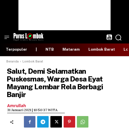
Terpopuler
|
NTB
Mataram
Lombok Barat
Lo
Beranda
Lombok Barat
Salut, Demi Selamatkan
Puskesmas, Warga Desa Eyat
Mayang Lembar Rela Berbagi
Banjir
Amrullah
​31 Januari 2021 | 10:50:37 WITA