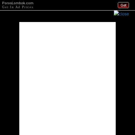
PorosLombok.com
Get
Get In Ad Prices