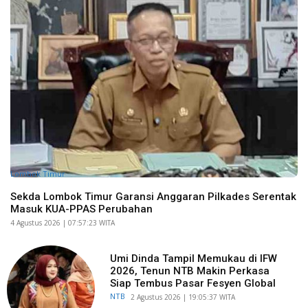
Lombok Timur
Sekda Lombok Timur Garansi Anggaran Pilkades Serentak
Masuk KUA-PPAS Perubahan
​4 Agustus 2026 | 07:57:23 WITA
Umi Dinda Tampil Memukau di IFW
2026, Tenun NTB Makin Perkasa
Siap Tembus Pasar Fesyen Global
NTB
​2 Agustus 2026 | 19:05:37 WITA