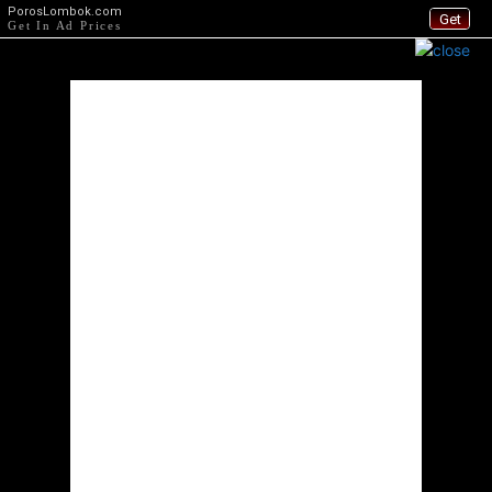
PorosLombok.com
Get
Get In Ad Prices