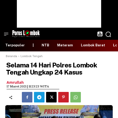
Terpopuler
|
NTB
Mataram
Lombok Barat
Lo
Beranda
Lombok Tengah
Selama 14 Hari Polres Lombok
Tengah Ungkap 24 Kasus
Amrullah
​17 Maret 2021 | 11:23:23 WITA